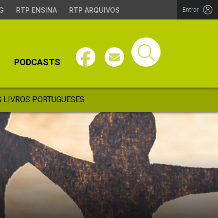
G
RTP ENSINA
RTP ARQUIVOS
Entrar
PODCASTS
 LIVROS PORTUGUESES