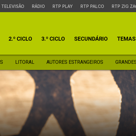
TELEVISÃO
RÁDIO
RTP PLAY
RTP PALCO
RTP ZIG ZA
2.º CICLO
3.º CICLO
SECUNDÁRIO
TEMAS
S
LITORAL
AUTORES ESTRANGEIROS
GRANDES