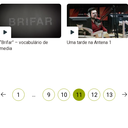
“Brifar” – vocabulário de
Uma tarde na Antena 1
media
…
1
9
10
11
12
13