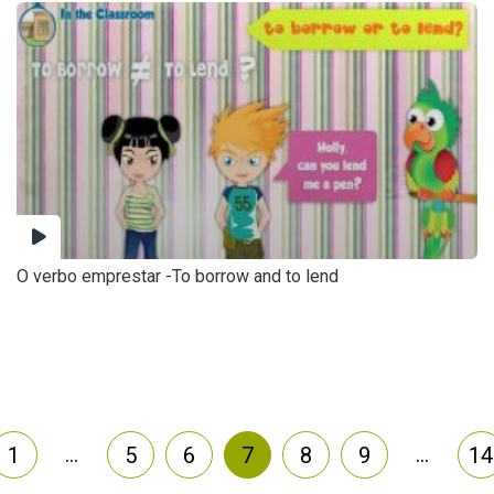
O verbo emprestar -To borrow and to lend
…
…
1
5
6
7
8
9
14