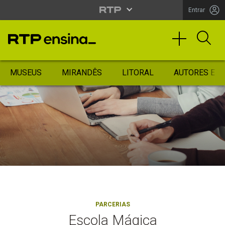
Entrar
MUSEUS
MIRANDÊS
LITORAL
AUTORES ES
PARCERIAS
Escola Mágica