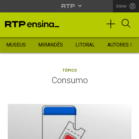
Entrar
MUSEUS
MIRANDÊS
LITORAL
AUTORES ES
TÓPICO
Consumo