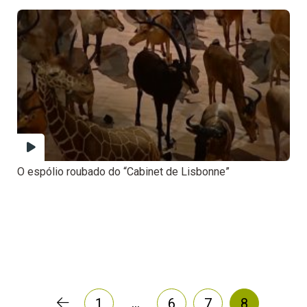
O espólio roubado do “Cabinet de Lisbonne”
…
1
6
7
8