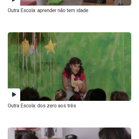
Outra Escola: aprender não tem idade
Outra Escola: dos zero aos três