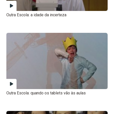
Outra Escola: a idade da incerteza
Outra Escola: quando os tablets vão às aulas