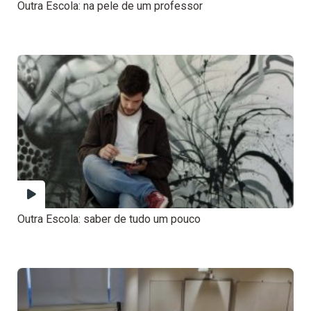
Outra Escola: na pele de um professor
Outra Escola: saber de tudo um pouco