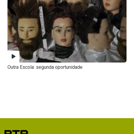
Outra Escola: segunda oportunidade