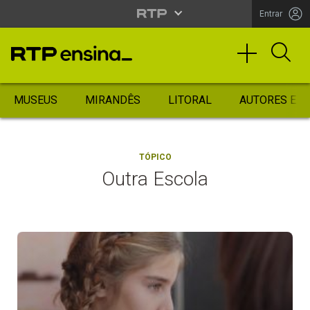
Entrar
MUSEUS
MIRANDÊS
LITORAL
AUTORES ES
TÓPICO
Outra Escola