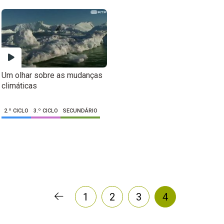
Um olhar sobre as mudanças
climáticas
2.º CICLO
3.º CICLO
SECUNDÁRIO
1
2
3
4