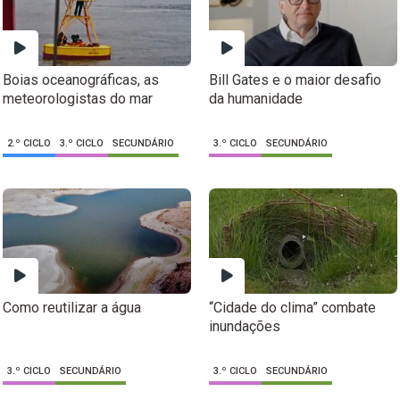
Boias oceanográficas, as
Bill Gates e o maior desafio
meteorologistas do mar
da humanidade
2.º CICLO
3.º CICLO
SECUNDÁRIO
3.º CICLO
SECUNDÁRIO
Como reutilizar a água
“Cidade do clima” combate
inundações
3.º CICLO
SECUNDÁRIO
3.º CICLO
SECUNDÁRIO