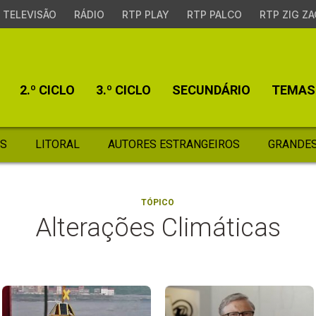
TELEVISÃO
RÁDIO
RTP PLAY
RTP PALCO
RTP ZIG ZA
2.º CICLO
3.º CICLO
SECUNDÁRIO
TEMAS
S
LITORAL
AUTORES ESTRANGEIROS
GRANDES
TÓPICO
Alterações Climáticas