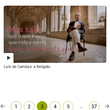
Luís de Camões: a Religião
…
1
2
3
4
5
37