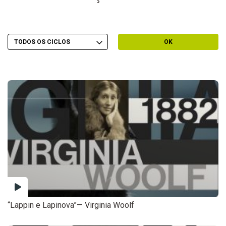
Escolher Ciclo
Filtrar por Ciclo
OK
“Lappin e Lapinova”— Virginia Woolf