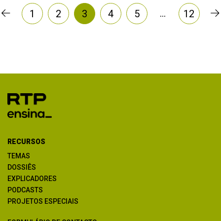
…
1
2
3
4
5
12
RECURSOS
TEMAS
DOSSIÊS
EXPLICADORES
PODCASTS
PROJETOS ESPECIAIS