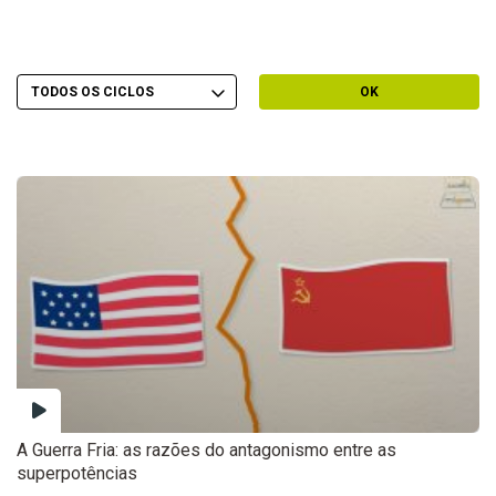
Escolher Ciclo
Filtrar por Ciclo
OK
A Guerra Fria: as razões do antagonismo entre as
superpotências