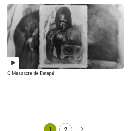
O Massacre de Batepá
1
2