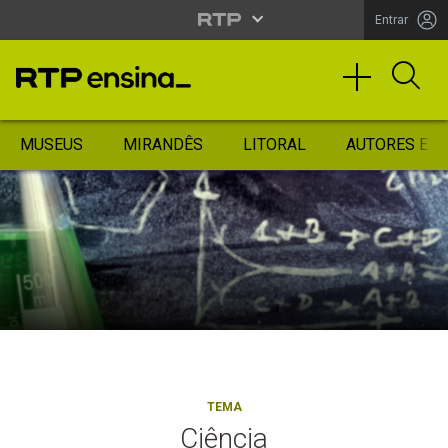
Entrar
MUSEUS
MIRANDÊS
LITORAL
AUTORES ES
TEMA
Ciência