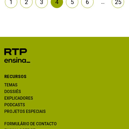
…
1
2
3
4
5
6
25
RECURSOS
TEMAS
DOSSIÊS
EXPLICADORES
PODCASTS
PROJETOS ESPECIAIS
FORMULÁRIO DE CONTACTO