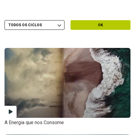
Escolher Ciclo
Filtrar por Ciclo
OK
A Energia que nos Consome