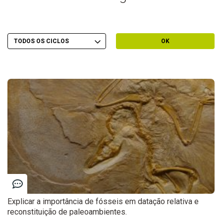
Escolher Ciclo
Filtrar por Ciclo
OK
Explicar a importância de fósseis em datação relativa e
reconstituição de paleoambientes.