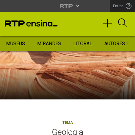
Entrar
MUSEUS
MIRANDÊS
LITORAL
AUTORES ES
TEMA
Geologia