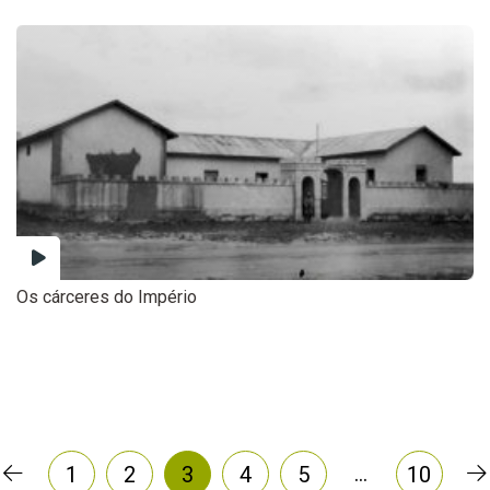
Os cárceres do Império
…
1
2
3
4
5
10