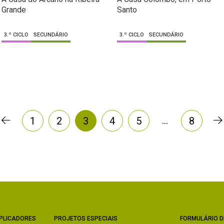
Grande
Santo
3.º CICLO
SECUNDÁRIO
3.º CICLO
SECUNDÁRIO
…
1
2
3
4
5
8
PLICADORES
PROJETOS ESPECIAIS
FORMULÁRIO D