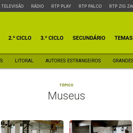
TELEVISÃO
RÁDIO
RTP PLAY
RTP PALCO
RTP ZIG ZA
2.º CICLO
3.º CICLO
SECUNDÁRIO
TEMAS
S
LITORAL
AUTORES ESTRANGEIROS
GRANDES
TÓPICO
Museus