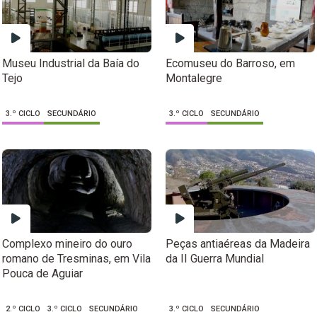
Museu Industrial da Baía do
Ecomuseu do Barroso, em
Tejo
Montalegre
3.º CICLO
SECUNDÁRIO
3.º CICLO
SECUNDÁRIO
Complexo mineiro do ouro
Peças antiaéreas da Madeira
romano de Tresminas, em Vila
da II Guerra Mundial
Pouca de Aguiar
2.º CICLO
3.º CICLO
SECUNDÁRIO
3.º CICLO
SECUNDÁRIO