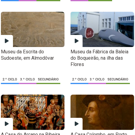
Museu da Escrita do
Museu da Fábrica da Baleia
Sudoeste, em Almodôvar
do Boqueirão, na ilha das
Flores
2.º CICLO
3.º CICLO
SECUNDÁRIO
2.º CICLO
3.º CICLO
SECUNDÁRIO
A Casa do Arcano na Ribeira
A Casa Colombo, em Porto